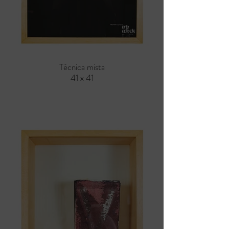
Técnica mista
41 x 41