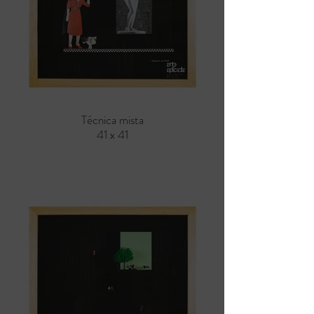
Técnica mista
41 x 41